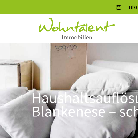
inf
Haushaltsauflös
Blankenese – sch