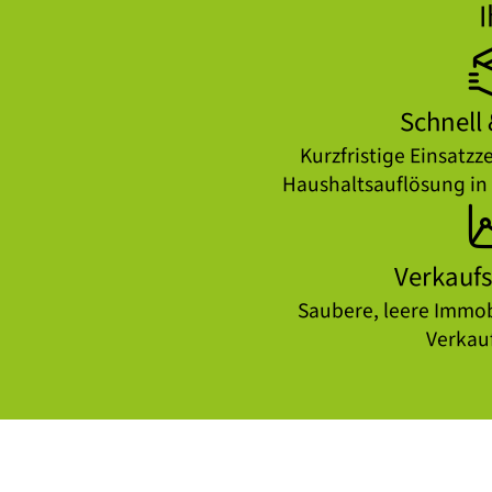
Schnell 
Kurzfristige Einsatzz
Haushaltsauflösung 
Verkauf
Saubere, leere Immob
Verkau