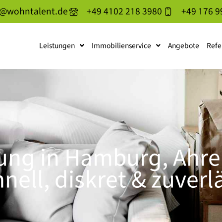
o@wohntalent.de
+49 4102 218 3980
+49 176 9
Leistungen
Immobilienservice
Angebote
Refe
ung in Hamburg, Ahr
nell, diskret & zuverl