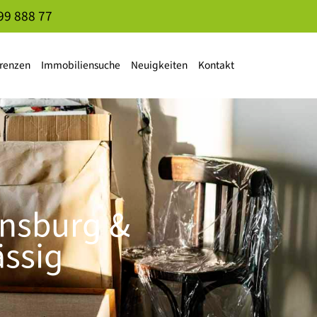
99 888 77
renzen
Immobiliensuche
Neuigkeiten
Kontakt
ensburg &
ässig