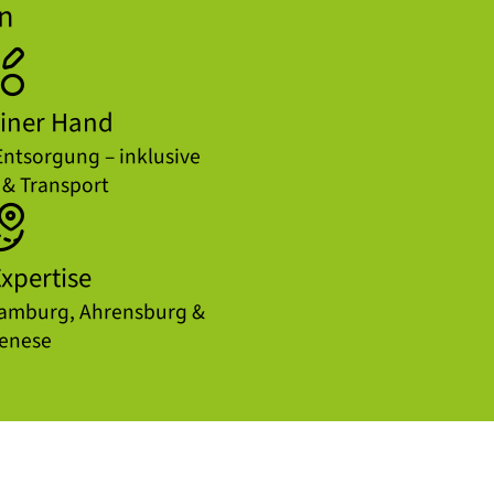
n
einer Hand
Entsorgung – inklusive
& Transport
xpertise
Hamburg, Ahrensburg &
enese